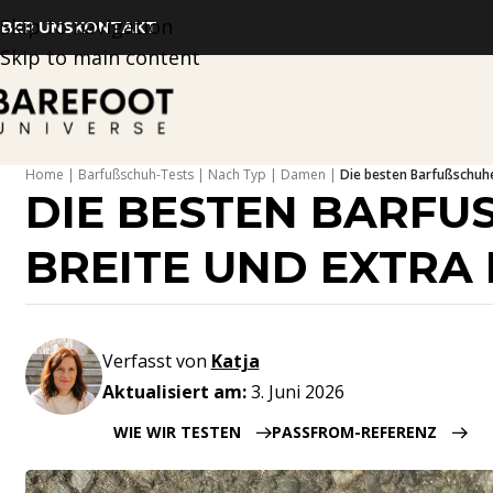
Skip to navigation
BER UNS
KONTAKT
Skip to main content
Home
Barfußschuh-Tests
Nach Typ
Damen
Die besten Barfußschuhe
DIE BESTEN BARFUS
REITE UND EXTRA BR
Verfasst von
Katja
Aktualisiert am:
3. Juni 2026
WIE WIR TESTEN
PASSFROM-REFERENZ