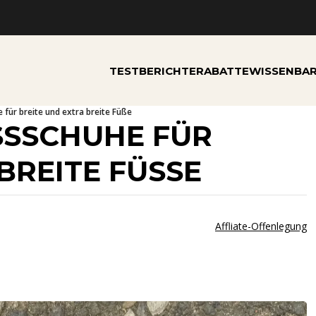
TESTBERICHTE
RABATTE
WISSEN
BA
 für breite und extra breite Füße
SSCHUHE FÜR B
EITE FÜSSE
Affliate-Offenlegung