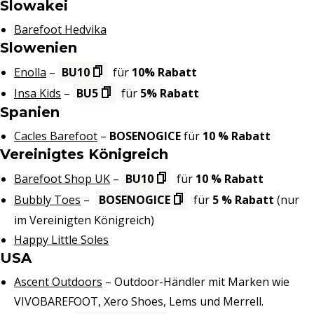
Slowakei
Barefoot Hedvika
Slowenien
Enolla
–
BU10
für
10% Rabatt
Insa Kids
–
BU5
für
5% Rabatt
Spanien
Cacles Barefoot
–
BOSENOGICE
für
10 % Rabatt
Vereinigtes Königreich
Barefoot Shop UK
–
BU10
für
10 % Rabatt
Bubbly Toes
–
BOSENOGICE
für
5 % Rabatt
(nur
im Vereinigten Königreich)
Happy Little Soles
USA
Ascent Outdoors
– Outdoor-Händler mit Marken wie
VIVOBAREFOOT, Xero Shoes, Lems und Merrell.