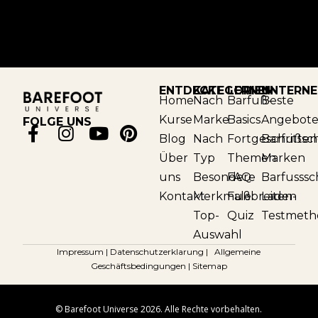
ENTDECKE
KATEGORIEN
LERNEN
UNTERN
Home
Nach
Barfuß-
Beste
Kurse
Marke
Basics
Angebot
FOLGE UNS
Blog
Nach
Fortgeschritte
Barfußsc
Über
Typ
Themen
Marken
uns
Besondere
FAQ
Barfusss
Kontakt
Merkmale
Fußbreiten-
Laden
Top-
Quiz
Testmeth
Auswahl
Impressum
|
Datenschutzerklarung
|
Allgemeine
Geschäftsbedingungen
|
Sitemap
© Barefoot Universe 2026. Alle Rechte vorbehalten.