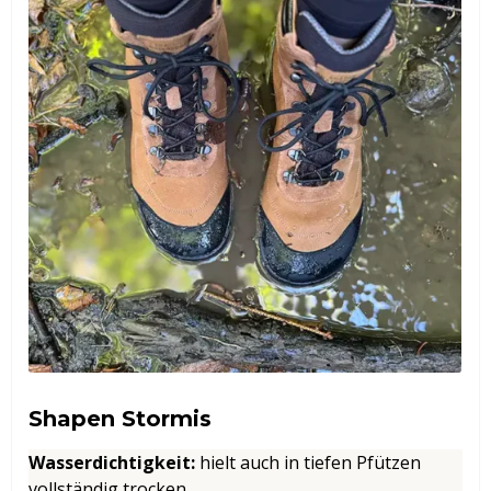
Shapen Stormis
Wasserdichtigkeit
:
hielt auch in tiefen Pfützen
vollständig trocken.