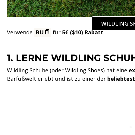
WILDLING S
Verwende
BU
für
5€ ($10)
Rabatt
1.
LERNE WILDLING SCHU
Wildling Schuhe (oder Wildling Shoes) hat eine
ex
Barfußwelt erlebt und ist zu einer der
beliebtes