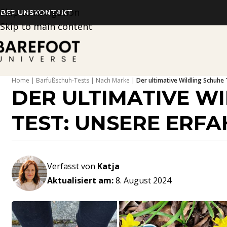
Skip to navigation
BER UNS
KONTAKT
Skip to main content
Home
Barfußschuh-Tests
Nach Marke
Der ultimative Wildling Schuhe 
DER ULTIMATIVE W
TEST: UNSERE ERF
Verfasst von
Katja
Aktualisiert am:
8. August 2024